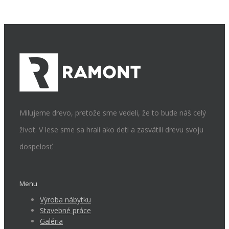
Milujeme drevo, pretože sme vedeli, že to bude náš celý
život. V lese sme sa hrali ako deti a zasvätili drevu svoju
dospelosť.
Menu
Výroba nábytku
Stavebné práce
Galéria