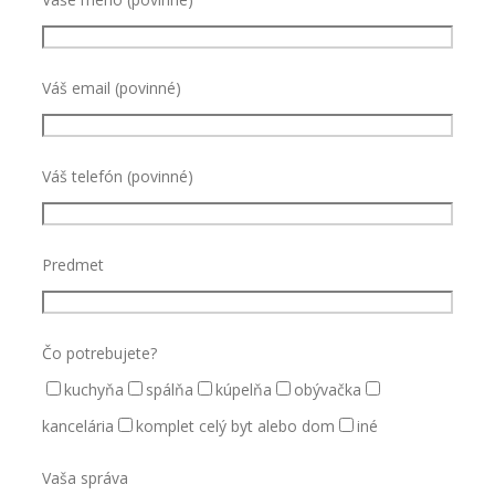
Váš email (povinné)
Váš telefón (povinné)
Predmet
Čo potrebujete?
kuchyňa
spálňa
kúpelňa
obývačka
kancelária
komplet celý byt alebo dom
iné
Vaša správa