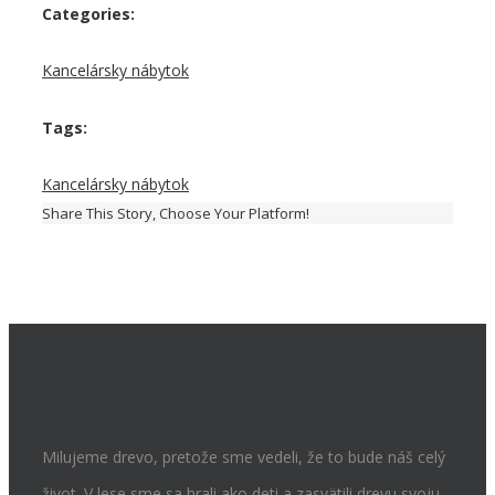
Categories:
Kancelársky nábytok
Tags:
Kancelársky nábytok
Share This Story, Choose Your Platform!
Milujeme drevo, pretože sme vedeli, že to bude náš celý
život. V lese sme sa hrali ako deti a zasvätili drevu svoju