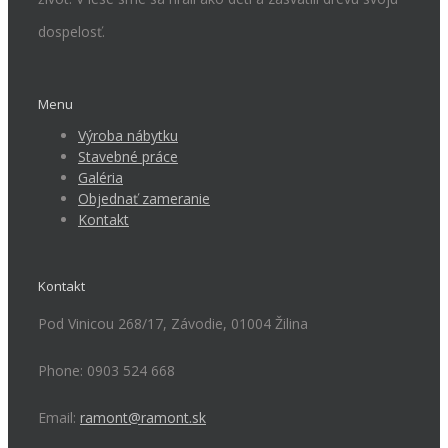
dospelosť.
Menu
Výroba nábytku
Stavebné práce
Galéria
Objednať zameranie
Kontakt
Kontakt
Pod Vinicou 268/17, Závodie, 01004 Žilina
Phone: 0903 524 668
Email:
ramont@ramont.sk